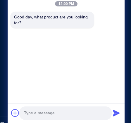
12:00 PM
Good day, what product are you looking 
for?
Links Rápidos
Perfil da Empresa
Fábrica
Controle de Qualidade
Mapa do Site
Política de Privacidade
Fale Conosco
ectric Co.,Ltd.. All Rights Reserved.