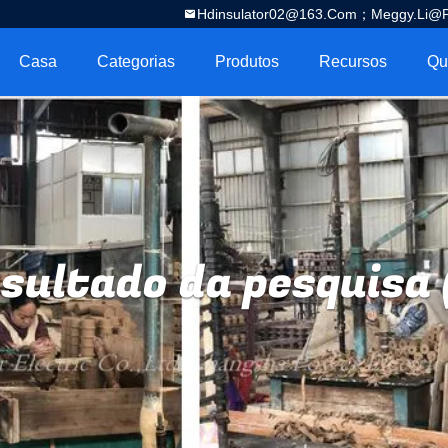
Hdinsulator02@163.com；Meggy.Li@por
Casa
Categorias
Produtos
Recursos
Qu
sultado da pesquisa 