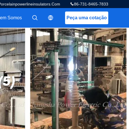
celainpowerlineinsulators.com
86-731-8465-7833
em Somos
Peça uma cotação
描述
描述
(5)