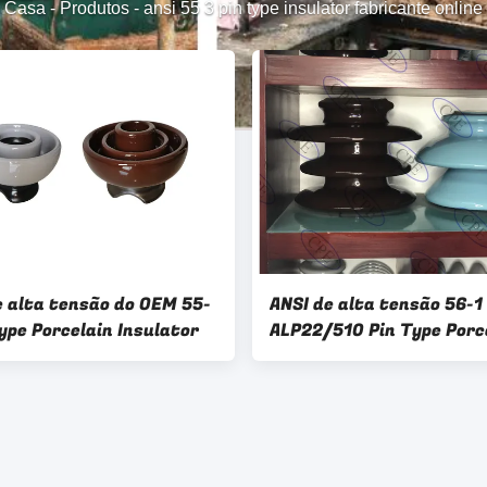
Casa
-
Produtos
-
ansi 55 3 pin type insulator fabricante online
e alta tensão do OEM 55-
ANSI de alta tensão 56-1
ype Porcelain Insulator
ALP22/510 Pin Type Porc
Insulator