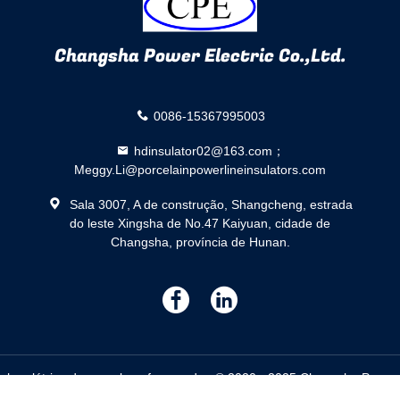
Changsha Power Electric Co.,Ltd.
0086-15367995003
hdinsulator02@163.com；
Meggy.Li@porcelainpowerlineinsulators.com
Sala 3007, A de construção, Shangcheng, estrada
do leste Xingsha de No.47 Kaiyuan, cidade de
Changsha, província de Hunan.
描
描
述
述
nha elétrica da porcelana fornecedor. © 2020 - 2025 Changsha Power El