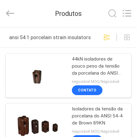
-
2025
Changsha
Produtos
Power
Electric
Co.,Ltd..
All
Rights
CASA
Reserved.
ansi 54 1 porcelain strain insulators fabricação online
PRODUTOS
44kN isoladores de
pouco peso da tensão
SOBRE
da porcelana do ANSI
NÓS
54-1
negociável MOQ:Negociável
CONTATO
EXCURSÃO
Isoladores da tensão da
DA
porcelana do ANSI 54-4
FÁBRICA
de Brown 89KN
negociável MOQ:Negociável