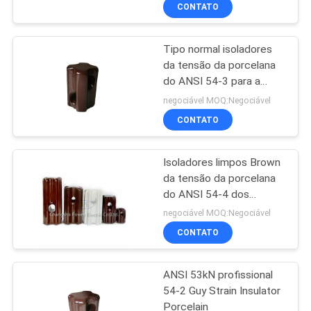
CONTROLE
CONTATO
DA
Tipo normal isoladores
QUALIDADE
da tensão da porcelana
do ANSI 54-3 para a
CONTACTE-
transmissão
negociável MOQ:Negociável
NOS
CONTATO
Isoladores limpos Brown
NOTÍCIA
da tensão da porcelana
do ANSI 54-4 dos
MAPA
isoladores 89KN da
negociável MOQ:Negociável
tensão ou cinza
DO
CONTATO
SITE
ANSI 53kN profissional
54-2 Guy Strain Insulator
PRIVACY
Porcelain