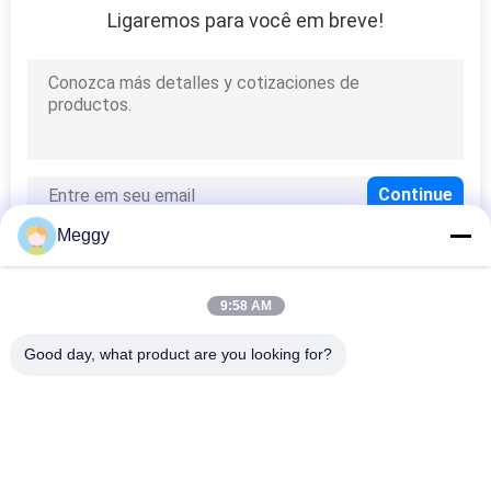
Ligaremos para você em breve!
Meggy
9:58 AM
Categorias populares
Todos
Good day, what product are you looking for?
Isoladores Da Linha 
Linha Isolador Da 
Elétrica Da 
Porcelana Do Cargo
Porcelana
Isolador Contínuo 
Bucha Da Porcelana 
Do Cargo Da 
Do Transformador