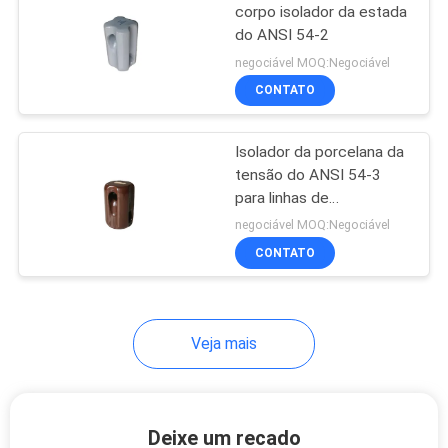
corpo isolador da estada
do ANSI 54-2
negociável MOQ:Negociável
CONTATO
Isolador da porcelana da
tensão do ANSI 54-3
para linhas de
transmissão aéreas
negociável MOQ:Negociável
CONTATO
Veja mais
Deixe um recado