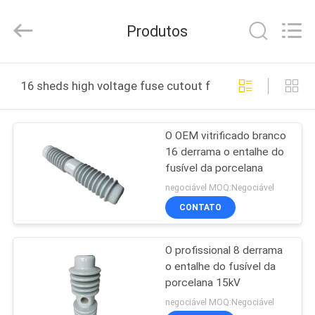
-
2025
Changsha
Produtos
Power
Electric
Co.,Ltd..
All
Rights
CASA
Reserved.
16 sheds high voltage fuse cutout fabricação online
PRODUTOS
O OEM vitrificado branco
16 derrama o entalhe do
SOBRE
fusível da porcelana
NÓS
negociável MOQ:Negociável
CONTATO
EXCURSÃO
O profissional 8 derrama
DA
o entalhe do fusível da
FÁBRICA
porcelana 15kV
negociável MOQ:Negociável