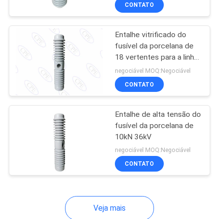
CONTROLE
CONTATO
DA
Entalhe vitrificado do
QUALIDADE
fusível da porcelana de
18 vertentes para a linha
CONTACTE-
da distribuição 36kV
negociável MOQ:Negociável
NOS
CONTATO
Entalhe de alta tensão do
NOTÍCIA
fusível da porcelana de
10kN 36kV
MAPA
negociável MOQ:Negociável
DO
CONTATO
SITE
Veja mais
PRIVACY