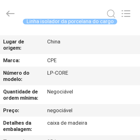
-
2025
Changsha
Power
Electric
Linha isolador da porcelana do cargo
Co.,Ltd..
All
Rights
CASA
Reserved.
Lugar de
China
origem:
PRODUTOS
Marca:
CPE
SOBRE
Número do
LP-CORE
modelo:
NÓS
Quantidade de
Negociável
ordem mínima:
EXCURSÃO
Preço:
negociável
DA
FÁBRICA
Detalhes da
caixa de madeira
embalagem: