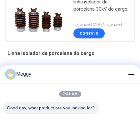
linha isolador da
porcelana 30kV do cargo
negociável MOQ:Negociável
CONTATO
Linha isolador da porcelana do cargo
Claro - linha cinzenta isoladores do ANSI 57-2 do OEM do cargo
Meggy
Tipo horizontal linha linha isolador 57-12 da porcelana do OEM
do ANSI do cargo
7:41 AM
Linha tipo isolador da distribuição do cargo do ANSI 57-5L de
18kg
Good day, what product are you looking for?
Categorias populares
Todos
Isoladores Da Linha 
Linha Isolador Da 