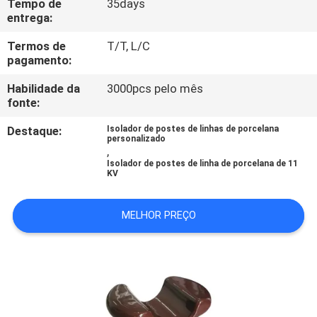
Tempo de
35days
CONTROLE
entrega:
DA
Termos de
T/T, L/C
QUALIDADE
pagamento:
Habilidade da
3000pcs pelo mês
CONTACTE-
fonte:
NOS
Destaque:
Isolador de postes de linhas de porcelana
personalizado
,
Isolador de postes de linha de porcelana de 11
NOTÍCIA
KV
MAPA
MELHOR PREÇO
DO
SITE
PRIVACY